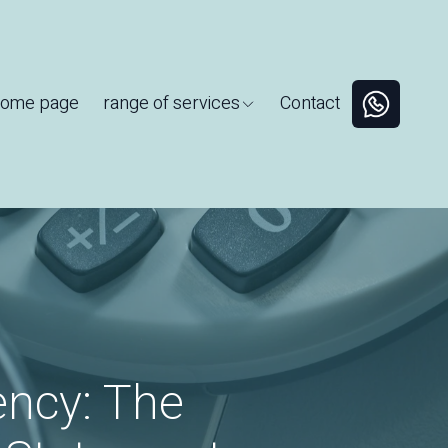
ome page
range of services
Contact
ency: The