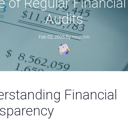
 of Regular Financia
Audits
Feb 02, 2025
·
By
קמחי
חיה
rstanding Financial
sparency