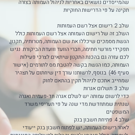
שהמייסדים נושאים באחריות לניהול העמותה בצורה
תקינה על פי הדרישות החוקיות
שלב 2: רישום אצל רשם העמותות
השלב זה של רישום העמותה אצל רשם העמותות כולל
הגשת מסמכים שיכללו את שם העמותה, מטרותיה, תקנון,
תפקידי מורשי חתימה, חברי הוועד ווועדת הביקורת. נגיש
לכם עזרה גם בהכנת התקנון שיתאים לצרכי פעילות
העמותה, כמו הגשת בקשה להטבת מס לתורמים (אישור
סעיף 46) בנוסף, לרשותנו עורך דין שיחתום על תצהיר
שמחייב אתכם לניהול תקין בהתאם לחוק
שלב 3: תשלום אגרות
כדי לרשום עמותה יש לשלם אגרה חד-פעמית ואגרה
שנתית שמתחדשת מדי שנה על פי תעריפי משרד
המשפטים
שלב 4: פתיחת חשבון בנק
לאחר רישום העמותה, יש לפתוח חשבון בנק ייעודי