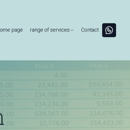
ome page
range of services
Contact
ב